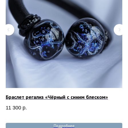
Браслет регализ «Чёрный с синим блеском»
Ко
11 300
р.
8 
Out
Подробнее