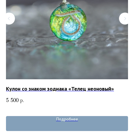
Кулон со знаком зодиака «Телец неоновый»
П
5 500
р.
7 
Out
Подробнее