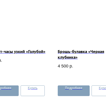
т-часы узкий «Голубой»
Брошь-булавка «Черная
клубника»
р.
4 500
р.
робнее
Купить
Подробнее
Купи