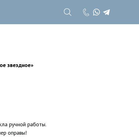
+7 (985) 785 11
17
+7 (985) 785 11
18
ое звездное»
кла ручной работы.
ер оправы!