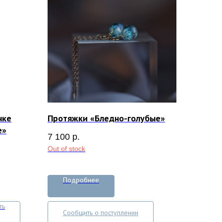
чке
Протяжки «Бледно-голубые»
е»
7 100
р.
Out of stock
Подробнее
ть
Сообщить о поступлении