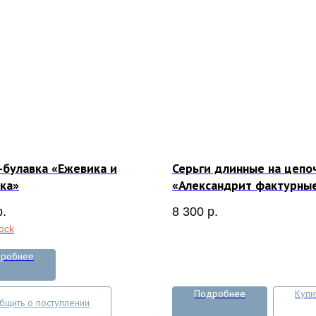
булавка «Ежевика и
Серьги длинные на цепо
ка»
«Александрит фактурны
р.
8 300
р.
tock
робнее
Подробнее
Купи
бщить о поступлении