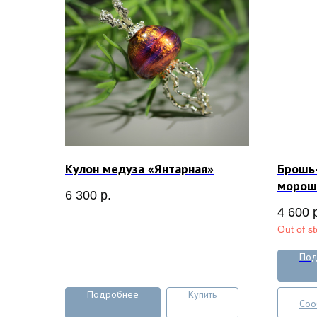
Кулон медуза «Янтарная»
Брошь-
морош
6 300
р.
4 600
Out of s
Под
Подробнее
Купить
Соо