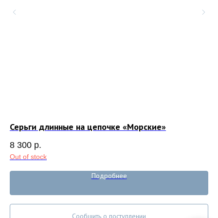
Серьги длинные на цепочке «Морские»
Ку
8 300
р.
6 
Out of stock
Подробнее
Сообщить о поступлении