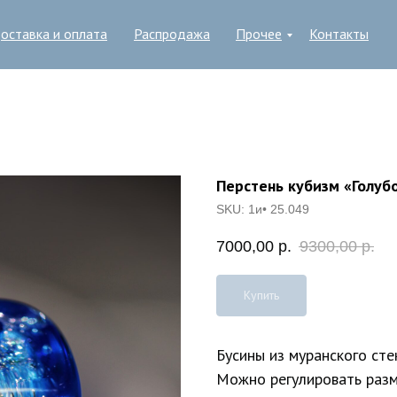
оставка и оплата
Распродажа
Прочее
Контакты
Перстень кубизм «Голуб
SKU:
1и• 25.049
7000,00
р.
9300,00
р.
Купить
Бусины из муранского сте
Можно регулировать разм