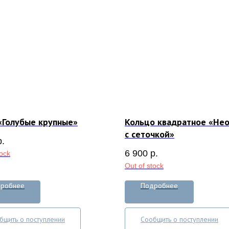
«Голубые крупные»
Кольцо квадратное «Не
с сеточкой»
р.
6 900
р.
tock
Out of stock
робнее
Подробнее
бщить о поступлении
Сообщить о поступлении