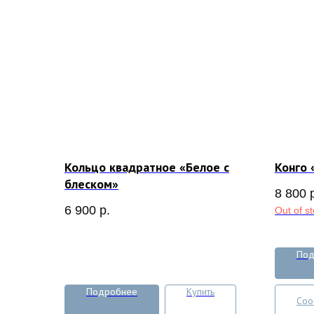
Кольцо квадратное «Белое с
Конго 
блеском»
8 800
6 900
р.
Out of s
Под
Подробнее
Купить
Соо