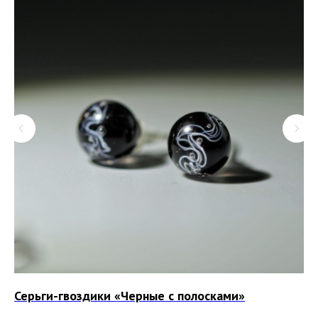
и»
Серьги-гвоздики «Черные с полосками»
Ко