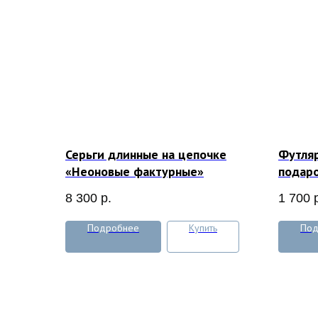
Серьги длинные на цепочке
Футляр
«Неоновые фактурные»
подаро
8 300
р.
1 700
Подробнее
Купить
Под