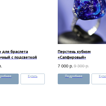
 для браслета
Перстень кубизм
чный с подсветкой
«Сапфировый»
р.
7 000
р.
9 300
р.
робнее
Купить
Подробнее
Купи