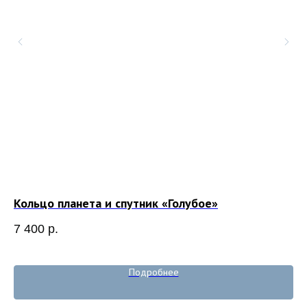
»
Кольцо планета и спутник «Голубое»
Се
7 400
р.
8 
Out
Подробнее