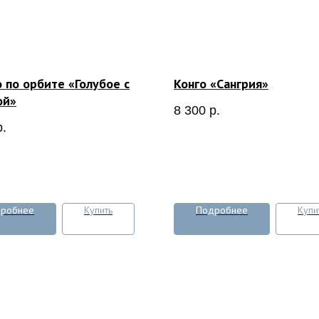
 по орбите «Голубое с
Конго «Сангрия»
ой»
8 300
р.
р.
робнее
Купить
Подробнее
Купи