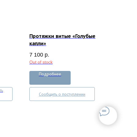
Протяжки витые «Голубые
капли»
7 100
р.
Out of stock
Подробнее
ть
Сообщить о поступлении