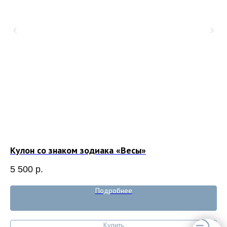
Кулон со знаком зодиака «Весы»
Ку
5 500
р.
6 
Подробнее
Купить