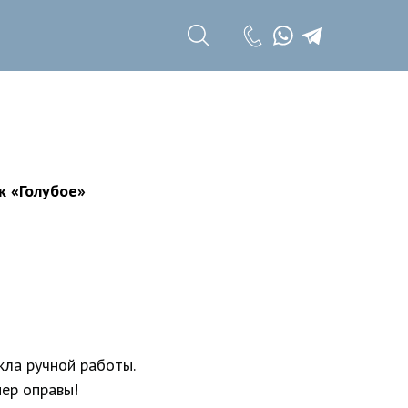
+7 (985) 785 11
17
+7 (985) 785 11
18
к «Голубое»
кла ручной работы.
ер оправы!