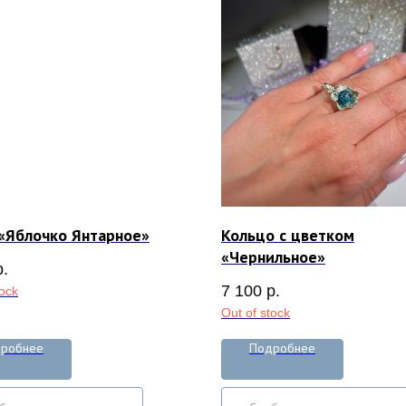
«Яблочко Янтарное»
Кольцо с цветком
«Чернильное»
р.
7 100
р.
tock
Out of stock
робнее
Подробнее