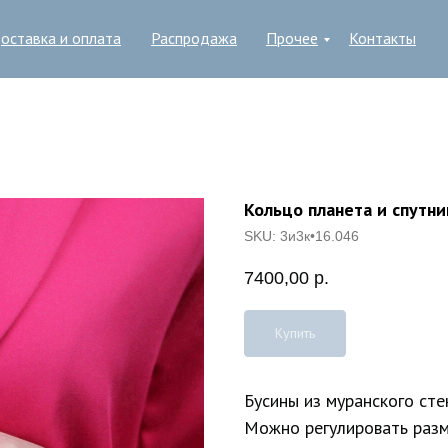
оставка и оплата
Распродажа
Прочее
Контакты
Кольцо планета и спутни
SKU:
3и3к•16.046
7400,00
р.
Купить
Бусины из муранского сте
Можно регулировать разм