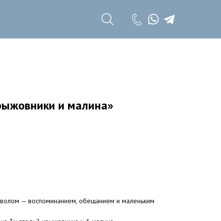
+7 (985) 785 11
17
+7 (985) 785 11
18
рыжовники и малина»
мволом — воспоминанием, обещанием и маленьким