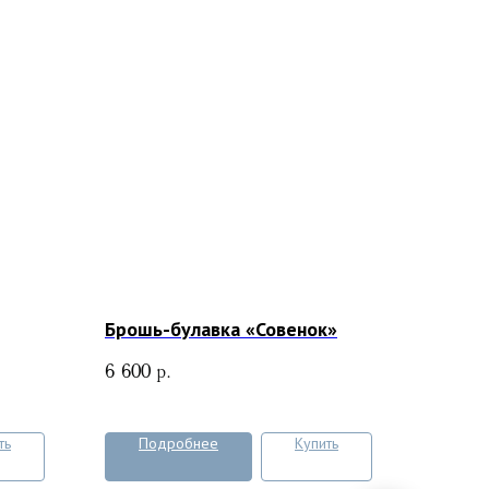
Брошь-булавка «Совенок»
6 600
р.
ть
Подробнее
Купить