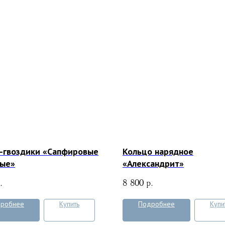
-гвоздики «Сапфировые
Кольцо нарядное
ные»
«Александрит»
.
8 800
р.
робнее
Купить
Подробнее
Купи