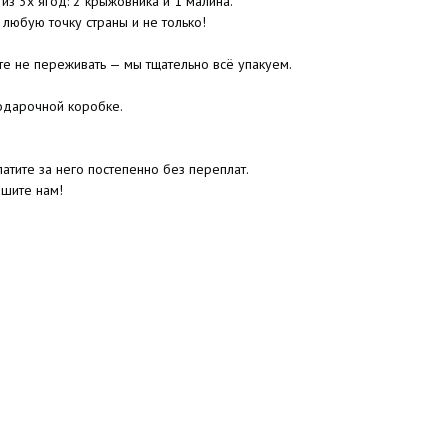
из 3х ягод: 2 крыжовника и 1 малина.
 любую точку страны и не только!
те не переживать — мы тщательно всё упакуем.
одарочной коробке.
атите за него постепенно без переплат.
ишите нам!