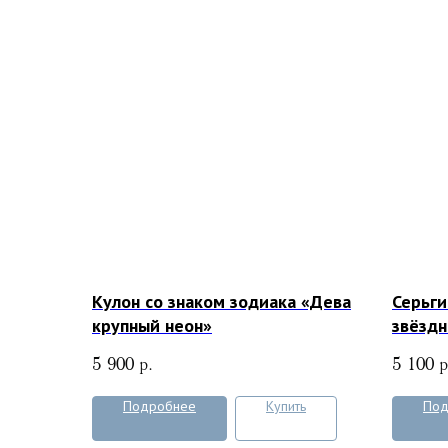
Кулон со знаком зодиака «Дева
Серьги
крупный неон»
звёзд
5 900
р.
5 100
р
Подробнее
Купить
Под