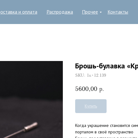
оставка и оплата
Распродажа
Прочее
Контакты
Брошь-булавка «К
SKU:
1к•12.139
5600,00
р.
Купить
Когда украшение становится си
порталом в своё пространство