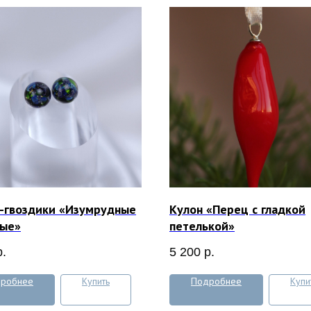
-гвоздики «Изумрудные
Кулон «Перец с гладкой
ные»
петелькой»
р.
5 200
р.
робнее
Купить
Подробнее
Купи