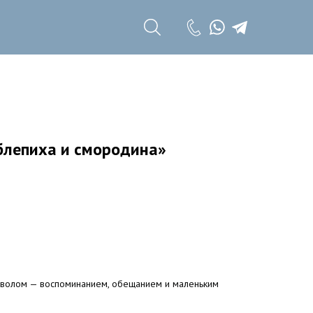
+7 (985) 785 11
17
+7 (985) 785 11
18
блепиха и смородина»
мволом — воспоминанием, обещанием и маленьким