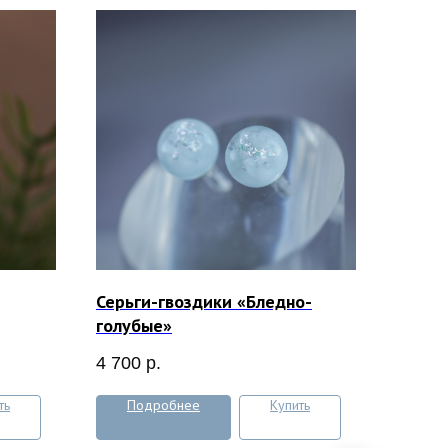
Серьги-гвоздики «Бледно-
голубые»
4 700
р.
ть
Подробнее
Купить