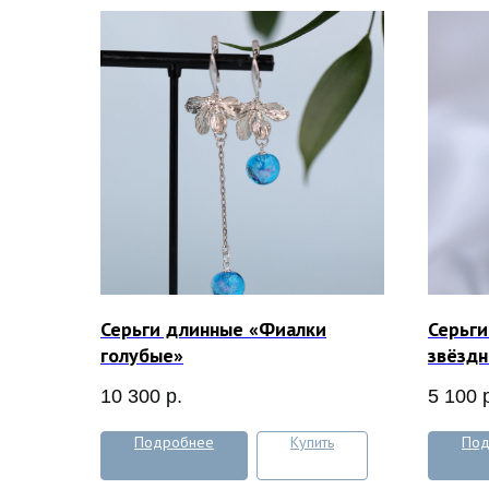
Серьги длинные «Фиалки
Серьги
голубые»
звёзд
10 300
р.
5 100
Подробнее
Купить
Под