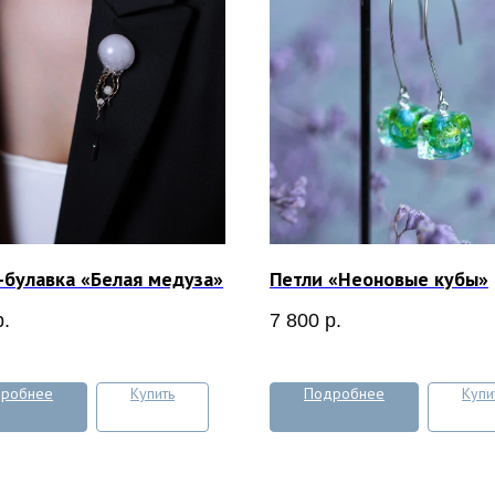
булавка «Белая медуза»
Петли «Неоновые кубы»
р.
7 800
р.
робнее
Купить
Подробнее
Купи