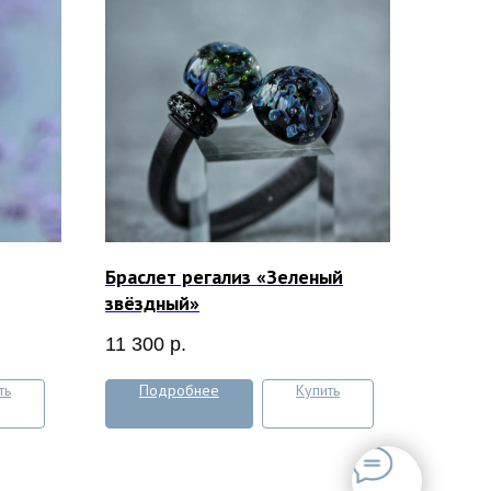
Браслет регализ «Зеленый
звёздный»
11 300
р.
ть
Подробнее
Купить