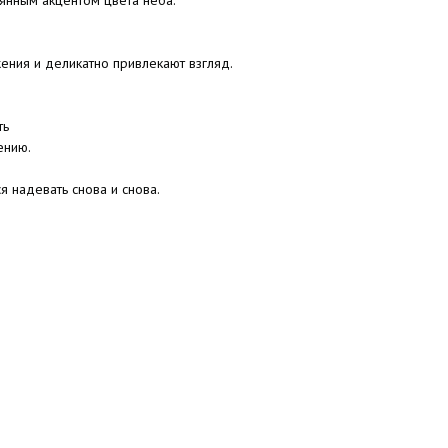
лянным акцентом цвета неба.
ения и деликатно привлекают взгляд.
ть
ению.
я надевать снова и снова.