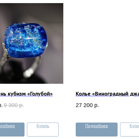
нь кубизм «Голубой»
Колье «Виноградный дж
р.
9 300
р.
27 200
р.
робнее
Купить
Подробнее
Купи