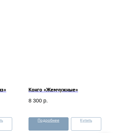
аз»
Конго «Жемчужные»
8 300
р.
ть
Подробнее
Купить