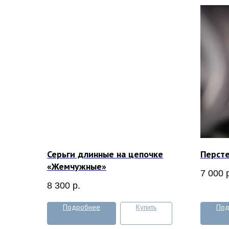
Серьги длинные на цепочке
Персте
«Жемчужные»
7 000
8 300
р.
Подробнее
Купить
Под