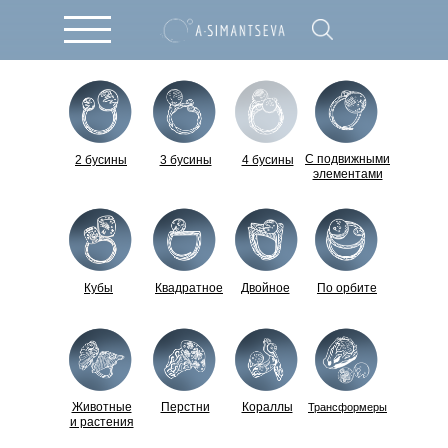
С подвижными
2 бусины
3 бусины
4 бусины
элементами
Кубы
Квадратное
Двойное
По орбите
Животные
Перстни
Кораллы
Трансформеры
и растения