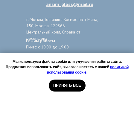
ansim_glass@mail.ru
г. Москва, Гостиница Космос, пр-т Мира,
150, Москва, 129366
Центральный холл, Справа от
ресепшена
Режим работы
Пн-вс: с 10:00 до 19:00
г. Москва, Кремль в Измайлово
Мы используем файлы cookie для улучшения работы сайта.
метро Партизанская,
Продолжая использовать сайт, вы соглашаетесь с нашей
политикой
Измайловское Шоссе, 73ж "Мир стекла"
использования cookie.
Режим работы
Пн-вс: с 10:00 до 19:00
ПРИНЯТЬ ВСЕ